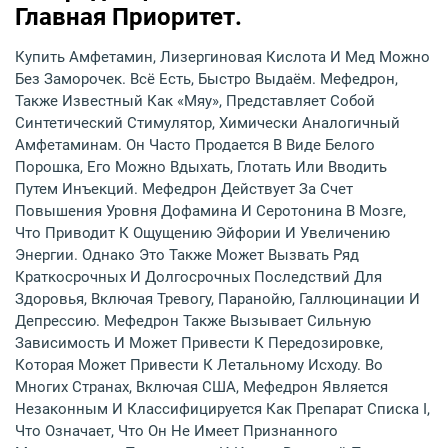
Главная Приоритет.
Купить Амфетамин, Лизергиновая Кислота И Мед Можно
Без Заморочек. Всё Есть, Быстро Выдаём. Мефедрон,
Также Известный Как «мяу», Представляет Собой
Синтетический Стимулятор, Химически Аналогичный
Амфетаминам. Он Часто Продается В Виде Белого
Порошка, Его Можно Вдыхать, Глотать Или Вводить
Путем Инъекций. Мефедрон Действует За Счет
Повышения Уровня Дофамина И Серотонина В Мозге,
Что Приводит К Ощущению Эйфории И Увеличению
Энергии. Однако Это Также Может Вызвать Ряд
Краткосрочных И Долгосрочных Последствий Для
Здоровья, Включая Тревогу, Паранойю, Галлюцинации И
Депрессию. Мефедрон Также Вызывает Сильную
Зависимость И Может Привести К Передозировке,
Которая Может Привести К Летальному Исходу. Во
Многих Странах, Включая США, Мефедрон Является
Незаконным И Классифицируется Как Препарат Списка I,
Что Означает, Что Он Не Имеет Признанного