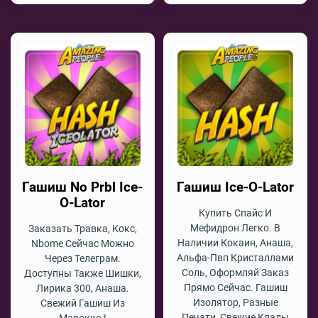
Гашиш No Prbl Ice-
Гашиш Ice-O-Lator
O-Lator
Купить Спайс И
Мефидрон Легко. В
Заказать Травка, Кокс,
Наличии Кокаин, Анаша,
Nbome Сейчас Можно
Альфа-Пвп Кристаллами
Через Телеграм.
Соль, Оформляй Заказ
Доступны Также Шишки,
Прямо Сейчас. Гашиш
Лирика 300, Анаша.
Изолятор, Разные
Свежий Гашиш Из
Печати, Свежие Клады
Марокко !