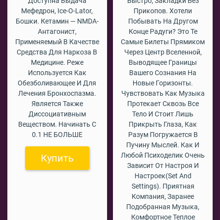
Доступна Выдача
Быстро, Закладки Без
Мефедрон, Ice-O-Lator,
Прикопов. Хотели
Бошки. Кетамин — NMDA-
Побывать На Другом
Антагонист,
Конце Радуги? Это Те
Применяемый В Качестве
Самые Билеты Прямиком
Средства Для Наркоза В
Через Центр Вселенной,
Медицине. Реже
Выводящее Границы
Используется Как
Вашего Сознания На
Обезболивающее И Для
Новые Горизонты.
Лечения Бронхоспазма.
Чувствовать Как Музыка
Является Также
Протекает Сквозь Все
Диссоциативным
Тело И Стоит Лишь
Веществом. Начинать С
Прикрыть Глаза, Как
0.1 НЕ БОЛЬШЕ
Разум Погружается В
Пучину Мыслей. Как И
Любой Психоделик Очень
Купить
Зависит От Настроя И
Настроек(set And
Settings). Приятная
Компания, Заранее
Подобранная Музыка,
Комфортное Теплое