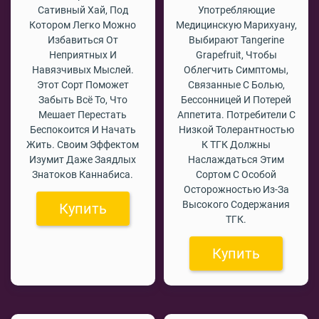
Сативный Хай, Под
Употребляющие
Котором Легко Можно
Медицинскую Марихуану,
Избавиться От
Выбирают Tangerine
Неприятных И
Grapefruit, Чтобы
Навязчивых Мыслей.
Облегчить Симптомы,
Этот Сорт Поможет
Связанные С Болью,
Забыть Всё То, Что
Бессонницей И Потерей
Мешает Перестать
Аппетита. Потребители С
Беспокоится И Начать
Низкой Толерантностью
Жить. Своим Эффектом
К ТГК Должны
Изумит Даже Заядлых
Наслаждаться Этим
Знатоков Каннабиса.
Сортом С Особой
Осторожностью Из-За
Высокого Содержания
Купить
ТГК.
Купить