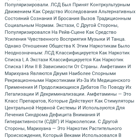
Популяризировали. ЛСД Был Принят Контркультурным
Движением Как Средство Исследования Альтернативных
Состояний Сознания И Бросания Вызов Традиционным
Социальным Нормам. Экстази, С Другой Стороны,
Популяризировался На Рейв-Сцене Как Средство
Усиления Чувственного Восприятия Музыки И Танца.
Однако Отношение Общества К Этим Наркотикам Было
Неоднозначным: ЛСД Классифицируется Как Наркотик
Списка I, А Экстази Классифицируется Как Наркотик
Списка I Или II В Зависимости От Страны. Амфетамин И
Марихуана Являются Двумя Наиболее Спорными
Рекреационными Наркотиками Из-За Их Медицинского
Применения И Продолжающихся Дебатов По Поводу Их
Легализации И Декриминализации. Амфетамины — Это
Класс Препаратов, Которые Действуют Как Стимуляторы
Центральной Нервной Системы И Используются Для
Лечения Синдрома Дефицита Внимания И
Гиперактивности (СДВГ) И Нарколепсии. С Другой
Стороны, Марихуана — Это Наркотик Растительного
Происхождения, Который Веками Использовался В