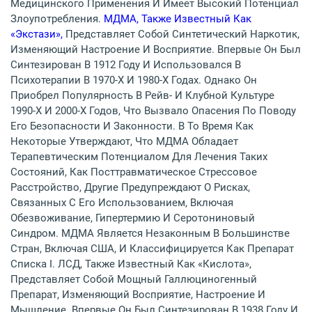
Медицинского Применения И Имеет Высокий Потенциал
Злоупотребления.
МДМА, Также Известный Как
«экстази»,
Представляет Собой Синтетический Наркотик,
Изменяющий Настроение И Восприятие. Впервые Он Был
Синтезирован В 1912 Году И Использовался В
Психотерапии В 1970-Х И 1980-Х Годах. Однако Он
Приобрел Популярность В Рейв- И Клубной Культуре
1990-Х И 2000-Х Годов, Что Вызвало Опасения По Поводу
Его Безопасности И Законности. В То Время Как
Некоторые Утверждают, Что МДМА Обладает
Терапевтическим Потенциалом Для Лечения Таких
Состояний, Как Посттравматическое Стрессовое
Расстройство, Другие Предупреждают О Рисках,
Связанных С Его Использованием, Включая
Обезвоживание, Гипертермию И Серотониновый
Синдром. МДМА Является Незаконным В Большинстве
Стран, Включая США, И Классифицируется Как Препарат
Списка I. ЛСД, Также Известный Как «кислота»,
Представляет Собой Мощный Галлюциногенный
Препарат, Изменяющий Восприятие, Настроение И
Мышление. Впервые Он Был Синтезирован В 1938 Году И