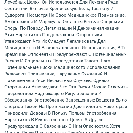
Лечебных Целях. Он Используется Для Лечения Ряда
Состояний, Включая Хроническую Боль, Тошноту И
Судороги. Несмотря На Свое Медицинское Применение,
Амфетамины И Марихуана Остаются Весьма Спорными.
Споры По Поводу Легализации И Декриминализации
Этих Наркотиков Продолжаются: Сторонники
Утверждают, Что Их Следует Легализовать Для
Медицинского И Развлекательного Использования, В То
Время Как Оппоненты Предупреждают О Потенциальных
Рисках И Социальных Последствиях Такого Шага.
Потенциальные Риски Медицинского Использования
Включают Привыкание, Нарушение Суждений И
Повышенный Риск Несчастных Случаев. Однако
Сторонники Утверждают, Что Эти Риски Можно Смягчить
Посредством Надлежащего Регулирования И
Образования. Употребление Запрещенных Веществ Было
Спорной Темой На Протяжении Десятилетий: Некоторые
Приводили Доводы В Пользу Пользы Употребления
Наркотиков В Рекреационных Целях, А Другие
Предупреждали О Связанных С Ним Опасностях. Хотя
Многие Люди Предпочитают Приобретать Запрещенные