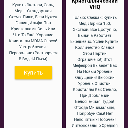
Кристаллический
Купить Экстази, Соль,
VHQ
Мед — Стандартная
Схема. Пиши, Если Нужен
Только Свежак: Купить
Гашиш, Альфа-Пвп
Мед, Лирика 150,
Кристаллами Соль Или
Экстази. Всё Доступно,
Что-То Ещё. Хорошие
Выдача Работает
Кристаллы MDMA Способ
Ежедневно. Успей Купить,
Употребления :
Колличество Кладов
Перорально (растворяем
Этой Партии
В Воде И Пьем)
Ограничено!) Этот
Мефедрон Выведет Вас
Купить
На Новый Уровень
Ощущений! Высокий
Уровень Очистки,
Кристаллы Как Стекло,
При Дроблении
Белоснежная Пудра!
Отхода Минимальны,
Попробуй Сам! Нет
Непонятных Побочек!
Интернозально Средняя