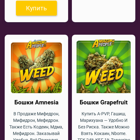
Купить
Бошки Amnesia
Бошки Grapefruit
В Продаже Мифедрон,
Купить A-PVP, Гашиш,
Мифидрон, Мефедрон.
Марихуана — Удобно И
Также Есть Кодеин, Мдма,
Без Риска. Также Можно
Мефидрон. Заказывай
Взять Кокаин, Nbome.