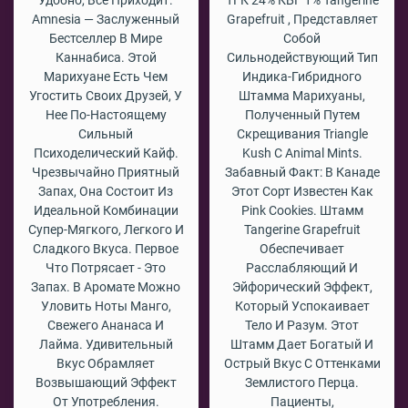
Удобно, Всё Приходит.
ТГК 24% КБГ 1% Tangerine
Amnesia — Заслуженный
Grapefruit , Представляет
Бестселлер В Мире
Собой
Каннабиса. Этой
Сильнодействующий Тип
Марихуане Есть Чем
Индика-Гибридного
Угостить Своих Друзей, У
Штамма Марихуаны,
Нее По-Настоящему
Полученный Путем
Сильный
Скрещивания Triangle
Психоделический Кайф.
Kush С Animal Mints.
Чрезвычайно Приятный
Забавный Факт: В Канаде
Запах, Она Состоит Из
Этот Сорт Известен Как
Идеальной Комбинации
Pink Cookies. Штамм
Супер-Мягкого, Легкого И
Tangerine Grapefruit
Сладкого Вкуса. Первое
Обеспечивает
Что Потрясает - Это
Расслабляющий И
Запах. В Аромате Можно
Эйфорический Эффект,
Уловить Ноты Манго,
Который Успокаивает
Свежего Ананаса И
Тело И Разум. Этот
Лайма. Удивительный
Штамм Дает Богатый И
Вкус Обрамляет
Острый Вкус С Оттенками
Возвышающий Эффект
Землистого Перца.
От Употребления.
Пациенты,