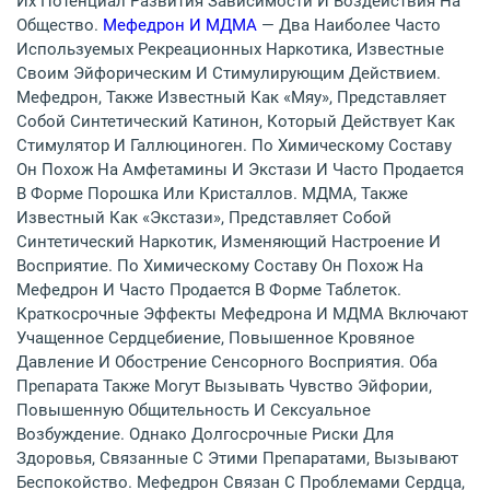
Их Потенциал Развития Зависимости И Воздействия На
Общество.
Мефедрон И МДМА
— Два Наиболее Часто
Используемых Рекреационных Наркотика, Известные
Своим Эйфорическим И Стимулирующим Действием.
Мефедрон, Также Известный Как «мяу», Представляет
Собой Синтетический Катинон, Который Действует Как
Стимулятор И Галлюциноген. По Химическому Составу
Он Похож На Амфетамины И Экстази И Часто Продается
В Форме Порошка Или Кристаллов. МДМА, Также
Известный Как «экстази», Представляет Собой
Синтетический Наркотик, Изменяющий Настроение И
Восприятие. По Химическому Составу Он Похож На
Мефедрон И Часто Продается В Форме Таблеток.
Краткосрочные Эффекты Мефедрона И МДМА Включают
Учащенное Сердцебиение, Повышенное Кровяное
Давление И Обострение Сенсорного Восприятия. Оба
Препарата Также Могут Вызывать Чувство Эйфории,
Повышенную Общительность И Сексуальное
Возбуждение. Однако Долгосрочные Риски Для
Здоровья, Связанные С Этими Препаратами, Вызывают
Беспокойство. Мефедрон Связан С Проблемами Сердца,