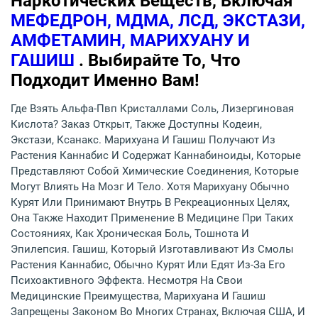
Наркотических Веществ, Включая
МЕФЕДРОН, МДМА, ЛСД, ЭКСТАЗИ,
АМФЕТАМИН, МАРИХУАНУ И
ГАШИШ
. Выбирайте То, Что
Подходит Именно Вам!
Где Взять Альфа-Пвп Кристаллами Соль, Лизергиновая
Кислота? Заказ Открыт, Также Доступны Кодеин,
Экстази, Ксанакс. Марихуана И Гашиш Получают Из
Растения Каннабис И Содержат Каннабиноиды, Которые
Представляют Собой Химические Соединения, Которые
Могут Влиять На Мозг И Тело. Хотя Марихуану Обычно
Курят Или Принимают Внутрь В Рекреационных Целях,
Она Также Находит Применение В Медицине При Таких
Состояниях, Как Хроническая Боль, Тошнота И
Эпилепсия. Гашиш, Который Изготавливают Из Смолы
Растения Каннабис, Обычно Курят Или Едят Из-За Его
Психоактивного Эффекта. Несмотря На Свои
Медицинские Преимущества, Марихуана И Гашиш
Запрещены Законом Во Многих Странах, Включая США, И